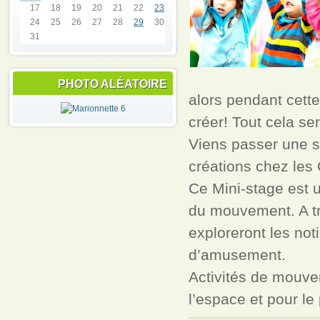
17
18
19
20
21
22
23
24
25
26
27
28
29
30
31
PHOTO ALÉATOIRE
alors pendant cette
créer! Tout cela s
Viens passer une s
créations chez les 
Ce Mini-stage est 
du mouvement. A tra
exploreront les not
d’amusement.
Activités de mouve
l’espace et pour le 