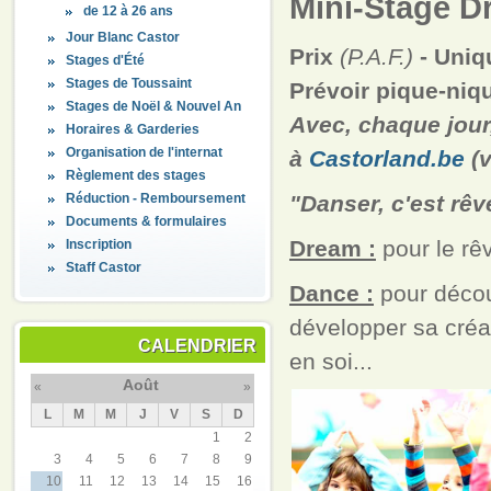
Mini-Stage D
de 12 à 26 ans
Jour Blanc Castor
Prix
(P.A.F.)
- Uniq
Stages d'Été
Stages de Toussaint
Prévoir pique-niqu
Stages de Noël & Nouvel An
Avec, chaque jour,
Horaires & Garderies
Organisation de l'internat
à
Castorland.be
(v
Règlement des stages
Réduction - Remboursement
"Danser, c'est rêv
Documents & formulaires
Dream :
pour le rêv
Inscription
Staff Castor
Dance :
pour décou
développer sa créat
CALENDRIER
en soi...
Août
«
»
L
M
M
J
V
S
D
1
2
3
4
5
6
7
8
9
10
11
12
13
14
15
16