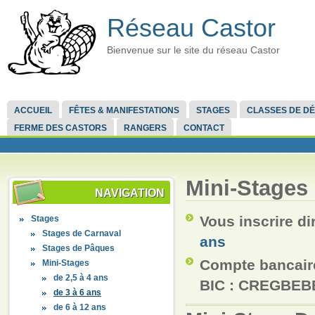
Réseau Castor
Bienvenue sur le site du réseau Castor
ACCUEIL
FÊTES & MANIFESTATIONS
STAGES
CLASSES DE D
FERME DES CASTORS
RANGERS
CONTACT
Mini-Stages 
NAVIGATION
Vous inscrire di
Stages
Stages de Carnaval
ans
Stages de Pâques
Compte bancaire
Mini-Stages
de 2,5 à 4 ans
BIC : CREGBEB
de 3 à 6 ans
de 6 à 12 ans