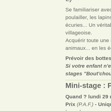
Se familiariser ave
poulailler, les lapi
écuries... Un vérit
villageoise.
Acquérir toute une
animaux... en les é
Prévoir des botte
Si votre enfant n'e
stages "Bout'chou
Mini-stage : 
Quand ? lundi 29 
Prix
(P.A.F.)
- Uniq