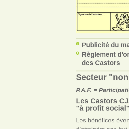
Publicité du m
Règlement d'ord
des Castors
Secteur "no
P.A.F. = Participat
Les Castors CJ
"à profit social
Les bénéfices éven