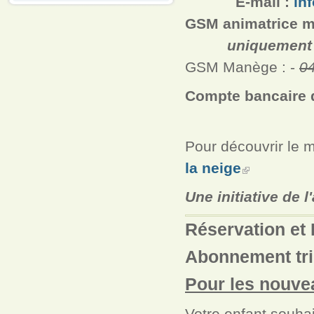
E-mail :
in
GSM animatrice m
uniquement pend
GSM Manège : -
0
Compte
bancaire 
- BIC
Pour découvrir le m
la neig
e
Une initiative de 
Réservation et 
Abonnement trim
Pour les nouv
Votre enfant souhai