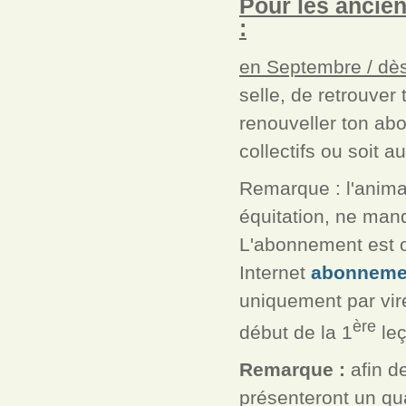
Pour les ancien
:
en Septembre / dès 
selle, de retrouver
renouveller ton ab
collectifs ou
soit au
Remarque : l'anima
équitation, ne manq
L'abonnement est o
Internet
abonnemen
uniquement par vir
ère
début de la 1
leç
Remarque :
afin de
présenteront un qua