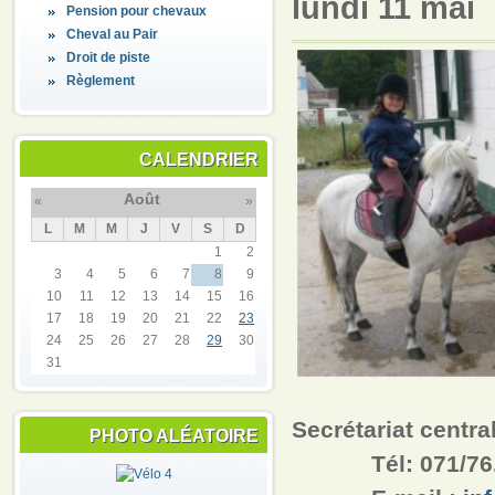
lundi 11 mai
Pension pour chevaux
Cheval au Pair
Droit de piste
Règlement
CALENDRIER
Août
«
»
L
M
M
J
V
S
D
1
2
3
4
5
6
7
8
9
10
11
12
13
14
15
16
17
18
19
20
21
22
23
24
25
26
27
28
29
30
31
Secrétariat centra
PHOTO ALÉATOIRE
Tél: 071/76.0