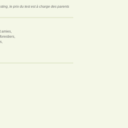
ing, le prix du test est à charge des parents
t amies,
orestiers,
s,