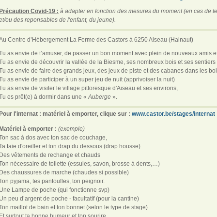
Précaution Covid-19 :
à adapter en fonction des mesures du moment (en cas de test
et/ou des reponsables de l'enfant, du jeune).
Au Centre d’Hébergement La Ferme des Castors à 6250 Aiseau (Hainaut)
Tu as envie de t’amuser, de passer un bon moment avec plein de nouveaux amis e
Tu as envie de découvrir la vallée de la Biesme, ses nombreux bois et ses sentiers f
Tu as envie de faire des grands jeux, des jeux de piste et des cabanes dans les boi
Tu as envie de participer à un super jeu de nuit (apprivoiser la nuit)
Tu as envie de visiter le village pittoresque d'Aiseau et ses environs,
Tu es prêt(e) à dormir dans une «
Auberge
».
Pour l'internat :
matériel à emporter, clique sur :
www.castor.be/stages/internat
Matériel à emporter :
(exemple)
Ton sac à dos avec ton sac de couchage,
Ta taie d'oreiller et ton drap du dessous (drap housse)
Des vêtements de rechange et chauds
Ton nécessaire de toilette (essuies, savon, brosse à dents,…)
Des chaussures de marche (chaudes si possible)
Ton pyjama, tes pantoufles, ton peignoir.
Une Lampe de poche (qui fonctionne svp)
Un peu d’argent de poche - facultatif (pour la cantine)
Ton maillot de bain et ton bonnet (selon le type de stage)
Et surtout ta bonne humeur et ton sourire.