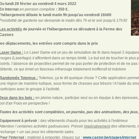
Du lundi 28 février au vendredi 4 mars 2022
En Internat
en pension complète
: 350 €.
l'hébergement débute le lundi matin 9h jusqu'au vendredi 16h00
Possibilité de garderie sur demande le matin dès 7h et le soir jusqu'à 17h30
Les activités
de journée et l'hébergement se déroulent à la Ferme des
Castors
les déplacements, les entrées sont compris dans le prix
Laser Game :
Le Laser Game est un jeu de simulation de tir dans lequel 2 équipes 
rouges (Lasertags) s’affrontent dans un temps limité. Le but est de toucher le plus
points. l’absence de projectiles permet de ne pas porter de protection et de ne pas se 
détente, ce qui émet un faisceau infrarouge totalement inoffensif et indolore
Randonnée Totemus :
Totemus, ça te dit quelque chose ? Cette application permet 
une région de manière ludique, sous forme de chasses aux trésors ! A l'aide du sma
participes avec le groupe à l'activité.
Jeux dans les bois :
en pleine nature, participe seul ou en équipe à des épreuves, 
bol d'air Frais en perspective !
Toutes les activités sont complétées, en journée, pas des animations, des jeux, 
Equipement à prévoir :
des vêtements chauds pour les activités à l'extérieur
Attention ! certaines activités gadoueuses. Prévoir
impérativement
des vêtements, 
rechange + un sac pour les vêtements sales.
Pour l'internat :
matériel à emporter, cliquez sur :
www.castor.be/stages/internat