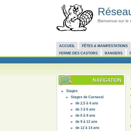
Réseau
Bienvenue sur le 
ACCUEIL
FÊTES & MANIFESTATIONS
FERME DES CASTORS
RANGERS
NAVIGATION
Stages
Stages de Carnaval
de 2,5 à 4 ans
de 3 à 6 ans
de 6 à 9 ans
de 9 à 12 ans
de 12 à 14 ans