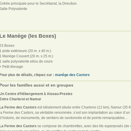
Entrée principale pour le Secrétairat, la Direction.
Salle Polyvalente
Le Manège (les Boxes)
23 Boxes
1 piste extérieure (20 m. x 40 m.)
1 Manège Couvert (20 m. x 25 m.)
1 salle polyvalente et/ou de cours
+ Petit élevage
Pour plus de détails, cliquez sur :
manège des Castors
Pour les familles aussi et en groupes
Un Centre d’Hébergement à Aiseau-Presles
Entre Charleroi et Namur
La Ferme des Castors
est idéalement située entre Charleroi (12 km), Namur (35 Km
la Ferme des Castors, sa véritable renommée, s’est son implantation au cœur d’un 
d’histoire, de monuments, de sentiers de randonnée et de points remarquables…
La Ferme des Castors
se compose de chambrettes, avec des lits superposés (de 4 à