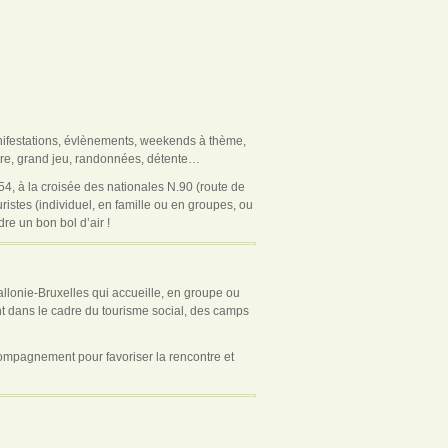
nifestations, évlènements, weekends à thème,
oire, grand jeu, randonnées, détente…
.54, à la croisée des nationales N.90 (route de
ristes (individuel, en famille ou en groupes, ou
re un bon bol d’air !
llonie-Bruxelles qui accueille, en groupe ou
nt dans le cadre du tourisme social, des camps
ccompagnement pour favoriser la rencontre et