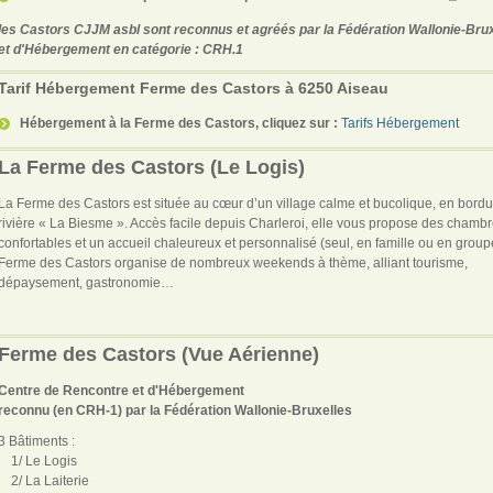
les Castors CJJM asbl sont reconnus et agréés par la Fédération Wallonie-Bru
et d'Hébergement en catégorie : CRH.1
Tarif Hébergement Ferme des Castors à 6250 Aiseau
Hébergement à la Ferme des Castors, cliquez sur :
Tarifs Hébergement
La Ferme des Castors (Le Logis)
La Ferme des Castors est située au cœur d’un village calme et bucolique, en bord
rivière « La Biesme ». Accès facile depuis Charleroi, elle vous propose des chamb
confortables et un accueil chaleureux et personnalisé (seul, en famille ou en group
Ferme des Castors organise de nombreux weekends à thème, alliant tourisme,
dépaysement, gastronomie…
Ferme des Castors (Vue Aérienne)
Centre de Rencontre et d'Hébergement
reconnu (en CRH-1) par la Fédération Wallonie-Bruxelles
3 Bâtiments :
1/ Le Logis
2/ La Laiterie