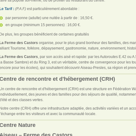
faire sa popote soi-même, ou de profiter du restaurant du centre.
Le Tarif :
(P.A.F.)
est particulièrement abordable :
par personne (adulte) une nuitée à partir de : 16,50 €.
en groupe (minimum 15 personnes) : 16,00 €.
De plus, les groupes bénéficient de certaines gratuités
La Ferme des Castors
organise, pour le plus grand bonheur des familles, des ma
alliant Tourisme, folklore, dépaysement, gastronomie, nature, environnement, hist
La Ferme des Castors
, par son accès aisé et rapide: par les Autoroutes E.42 ou A
la Basse Sambre) et du Ring 3, est un véritable, centre de convergence pour les tou
encore pour les écoles), qui souhaitent découvrir Aiseau-Presles, sa région et prend
Centre de rencontre et d'hébergement (CRH)
Un centre de rencontre et d'hébergement (CRH) est une structure en Fédération Wa
individuellement, des jeunes et des familles pour des séjours de qualité, notamme
d'été et des classes vertes.
Notre centre (CRH) offre une infrastructure adaptée, des activités variées et un a
l'échange entre les visiteurs et avec la communauté locale.
Centre Nature
Aiseau – Ferme des Castors