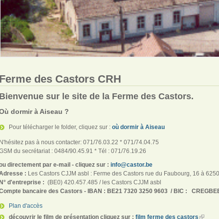
Ferme des Castors CRH
Bienvenue sur le site de la Ferme des Castors.
Où dormir à Aiseau ?
Pour télécharger le folder, cliquez sur :
où dormir à Aiseau
N'hésitez pas à nous contacter: 071/76.03.22
* 071/74.04.75
GSM du secrétariat : 0484/90.45.91 * Tél : 071/76.19.26
ou directement par e-mail - cliquez sur :
info@castor.be
Adresse :
Les Castors CJJM asbl : Ferme des Castors rue du Faubourg, 16 à 625
N° d'entreprise :
(BE0) 420.457.485 / les Castors CJJM asbl
Compte bancaire des Castors -
IBAN : BE21 7320 3250 9603 /
BIC : CREGBE
Plan d'accès
découvrir le film de présentation cliquez sur :
film ferme des castors