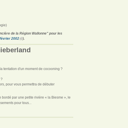
ogie)
ancière de la Région Wallonne" pour les
février 2002
).
Bieberland
 la tentation d'un moment de cocooning ?
é ?
tors, pour vous permettra de débuter
bordé par une petite rivière « la Biesme », le
ssements pour tous...