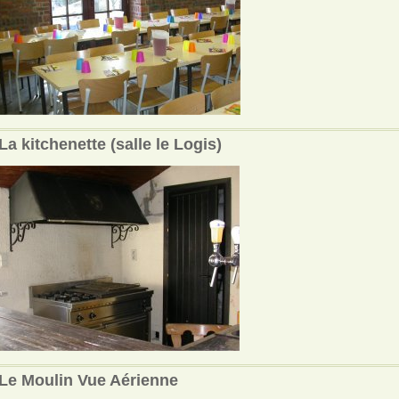
La kitchenette (salle le Logis)
Le Moulin Vue Aérienne