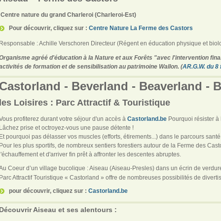
Centre nature
du grand Charleroi (Charleroi-Est)
Pour découvrir, cliquez sur :
Centre Nature La Ferme des Castors
Responsable : Achille Verschoren Directeur (Régent en éducation physique et biol
Organisme agréé d'éducation à la Nature et aux Forêts "avec l'intervention fin
activités de formation et de sensibilisation au patrimoine Wallon. (
AR.G.W. du 8 
Castorland - Beverland - Beaverland - 
les Loisires : Parc Attractif
& Touristique
Vous profiterez durant votre séjour d'un accès à
Castorland.be
Pourquoi résister à
Lâchez prise et octroyez-vous une pause détente !
Et pourquoi pas délasser vos muscles (efforts, étirements...) dans le parcours sant
Pour les plus sportifs, de nombreux sentiers forestiers autour de la Ferme des Cas
l'échauffement et d'arriver fin prêt à affronter les descentes abruptes.
Au Coeur d’un village bucolique : Aiseau (Aiseau-Presles) dans un écrin de verdure 
Parc Attractif Touristique « Castorland » offre de nombreuses possibilités de diverti
pour découvrir, cliquez sur :
Castorland.be
Découvrir Aiseau et ses alentours :