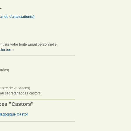
r…
nde d'attestation(s)
t sur votre boîte Email personnelle.
tor.be
idéos)
centre de vacances)
r au secrétariat des castors.
ces "Castors"
dagogique Castor