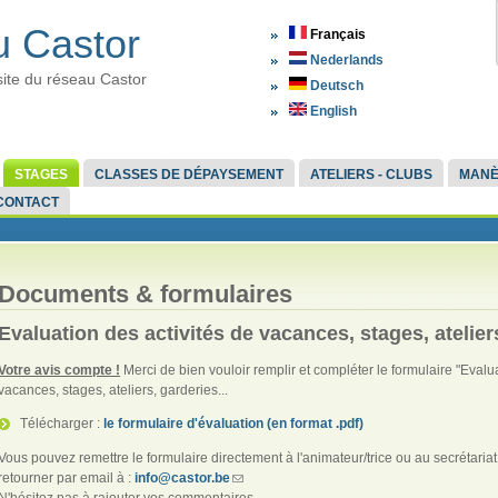
 Castor
Français
Nederlands
site du réseau Castor
Deutsch
English
STAGES
CLASSES DE DÉPAYSEMENT
ATELIERS - CLUBS
MAN
CONTACT
Documents & formulaires
Evaluation des activités de vacances, stages, atelier
Votre avis compte !
Merci de bien vouloir remplir et compléter le formulaire "Evalu
vacances, stages, ateliers, garderies...
Télécharger :
le formulaire d'évaluation (en format .pdf)
Vous pouvez remettre le formulaire directement à l'animateur/trice ou au secrétaria
retourner par email à :
info@castor.be
N'hésitez pas à rajouter vos commentaires.