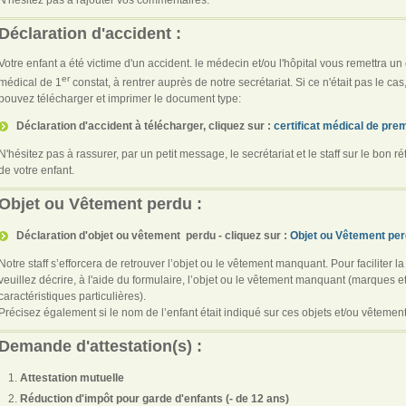
Déclaration d'accident :
Votre enfant a été victime d'un accident. le médecin et/ou l'hôpital vous remettra un c
er
médical de 1
constat, à rentrer auprès de notre secrétariat. Si ce n'était pas le cas
pouvez télécharger et imprimer le document type:
Déclaration d'accident à télécharger, cliquez sur :
certificat médical de pre
N'hésitez pas à rassurer, par un petit message, le secrétariat et le staff sur le bon r
de votre enfant.
Objet ou Vêtement perdu :
Déclaration d'objet ou vêtement perdu - cliquez sur :
Objet ou Vêtement pe
Notre staff s’efforcera de retrouver l’objet ou le vêtement manquant. Pour faciliter l
veuillez décrire, à l'aide du formulaire, l’objet ou le vêtement manquant (marques et
caractéristiques particulières).
Précisez également si le nom de l’enfant était indiqué sur ces objets et/ou vêtemen
Demande d'attestation(s) :
Attestation mutuelle
Réduction d'impôt pour garde d'enfants (- de 12 ans)