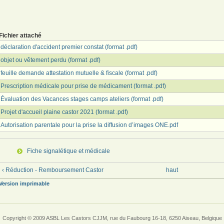
Fichier attaché
déclaration d'accident premier constat (format .pdf)
objet ou vêtement perdu (format .pdf)
feuille demande attestation mutuelle & fiscale (format .pdf)
Prescription médicale pour prise de médicament (format .pdf)
Évaluation des Vacances stages camps ateliers (format .pdf)
Projet d'accueil plaine castor 2021 (format .pdf)
Autorisation parentale pour la prise la diffusion d’images ONE.pdf
Fiche signalétique et médicale
‹ Réduction - Remboursement Castor
haut
Version imprimable
Copyright © 2009 ASBL Les Castors CJJM, rue du Faubourg 16-18, 6250 Aiseau, Belgique