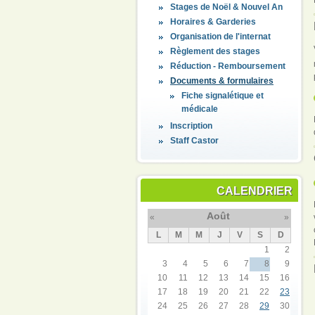
Stages de Noël & Nouvel An
Horaires & Garderies
Organisation de l'internat
Règlement des stages
Réduction - Remboursement
Documents & formulaires
Fiche signalétique et
médicale
Inscription
Staff Castor
CALENDRIER
Août
«
»
L
M
M
J
V
S
D
1
2
3
4
5
6
7
8
9
10
11
12
13
14
15
16
17
18
19
20
21
22
23
24
25
26
27
28
29
30