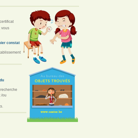
ertificat
, vous
mier constat
établissement
rdu
a recherche
 /ou
ts.