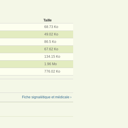
Taille
68.73 Ko
49.02 Ko
86.5 Ko
67.62 Ko
134.15 Ko
1.96 Mo
776.02 Ko
Fiche signalétique et médicale ›