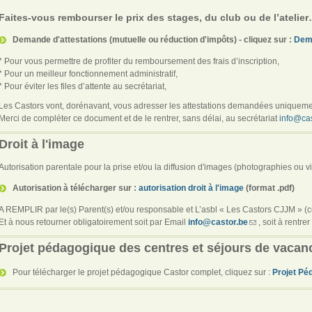
Faites-vous rembourser le prix des stages, du club ou de l’atelie
Demande d'attestations (mutuelle ou réduction d'impôts) - cliquez sur :
Dema
* Pour vous permettre de profiter du remboursement des frais d’inscription,
* Pour un meilleur fonctionnement administratif,
* Pour éviter les files d’attente au secrétariat,
Les Castors vont, dorénavant, vous adresser les attestations demandées uniquemen
Merci de compléter ce document et de le rentrer, sans délai, au secrétariat
info@cas
Droit à l'image
Autorisation parentale pour la prise et/ou la diffusion d'images (photographies ou v
Autorisation à télécharger sur :
autorisation droit à l'image
(format .pdf)
A REMPLIR par le(s) Parent(s) et/ou responsable et L’asbl « Les Castors CJJM » (
Et à nous retourner obligatoirement soit par Email
info@castor.be
, soit à rentre
Projet pédagogique des centres et séjours de vacan
Pour télécharger le projet pédagogique Castor complet, cliquez sur :
Projet Pé