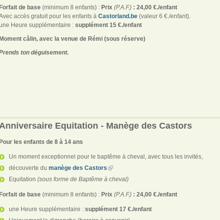
Forfait de base
(minimum 8 enfants) :
Prix
(P.A.F.)
: 24,00 €./enfant
Avec accès gratuit pour les enfants à
Castorland.be
(valeur 6 €./enfant).
une Heure supplémentaire :
supplément 15 €./enfant
Moment câlin, avec la venue de Rémi (sous réserve)
Prends ton déguisement.
Anniversaire Equitation - Manège des Castors
Pour les enfants de 8 à 14 ans
Un moment exceptionnel pour le baptême à cheval, avec tous les invités,
découverte du
manège des Castors
Equitation
(sous forme de Baptême à cheval)
Forfait de base
(minimum 8 enfants) :
Prix
(P.A.F.)
: 24,00 €./enfant
une Heure supplémentaire :
supplément 17 €./enfant