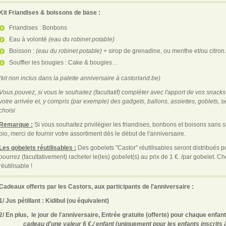
Kit Friandises & boissons de base :
Friandises : Bonbons
Eau à volonté
(eau du robinet potable)
Boisson :
(eau du robinet potable)
+ sirop de grenadine, ou menthe et/ou citro
Souffler les bougies : Cake & bougies…
(kit non inclus dans la palette anniversaire à castorland.be)
Vous pouvez, si vous le souhaitez (facultatif) compléter avec l'apport de vos snacks 
votre arrivée et, y compris (par exemple) des gadgets, ballons, assiettes, goblets, 
choisi
Remarque :
Si vous souhaitez privilégier les friandises, bonbons et boisons sans s
bio, merci de fournir votre assortiment dès le début de l'anniversaire.
Les gobelets réutilisables :
Des gobelets "Castor" réutilisables seront distribués po
pourrez (facultativement) racheter le(les) gobelet(s) au prix de 1 €. /par gobelet. 
réutilisable !
Cadeaux offerts par les Castors, aux participants de l'anniversaire :
1/ Jus pétillant : Kidibul (ou équivalent)
2/ En plus, le jour de l'anniversaire, Entrée gratuite (offerte) pour chaque enfan
cadeau d'une valeur 6 €./ enfant (uniquement pour les enfants inscrits à 