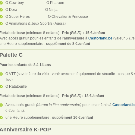
O Cow-boy O Pharaon
O Dora O Ninja
O Super Héros O Chevalier & Princesse
O Animations & Jeux Sportifs (Agora)
Forfait de base
(minimum 8 enfants) :
Prix
(P.A.F.)
:
15 €./enfant
Avec accès gratuit pour les enfants de l'anniversaire à
Castorland.be
(valeur 6 €./e
une Heure supplémentaire :
supplément de 8 €./enfant
Palette C
Pour les enfants de 8 à 14 ans
O VTT (savoir faire du vélo - venir avec son équipement de sécurité : casque & 
fluo)
O Ratatouille
Forfait de base
(minimum 8 enfants) :
Prix
(P.A.F.)
: 18 €./enfant
Avec accès gratuit
(durant la fête anniversaire)
pour les enfants à
Castorland.b
6 €./enfant).
une Heure supplémentaire :
supplément 10 €./enfant
Anniversaire K-POP