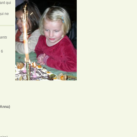
ant qui
qui ne
pants
 6
 Anna)