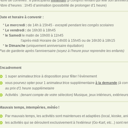
Nbre de convives : 8 participants
minimum
(y compris l'enfant qui fête son annivers
Nbre d’heures : 1h45 d’animation (possibilité de prolonger d'1 heure)
Date et horaire à convenir :
*
Le mercredi :
de 14h à 15h45 -
excepté pendant les congés scolaires
*
Le vendredi :
de 16h30 à 18h45
*
le Samedi
le matin de 10h00 à 11h45
l'après-midi Horaire de 14h00 à 15h45 ou de 16h30 à 18h15
*
le Dimanche
(uniquement anniversaire équitation)
Pas de garderie après l'anniversaire (soyez à l'heure pour reprendre les enfants)
Encadrement
1 super animateur.trice à disposition pour fêter l’évènement
vous pourvez opter pour 1 animateur.trice supplémentaire
à la demande
(à conv
au prix d'1 heure supplémetaire
Activités :
(tenant compte de votre sélection)
Musique, jeux intérieurs, extérieur
Mauvais temps, intempéries, météo !
Par mauvais temps, les activités sont maintenues et adaptées (local, kioske, an
les activités qui se déroulent exclusivement à l'extérieur (Go-Kart, etc...) sont r