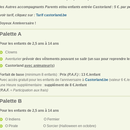
les Autres accompagnants Parents et/ou enfants entrée Castorland : 5 €. par 
voir tarif, cliquez sur :
Tarif castorland.be
Joyeux Anniversaire !
Palette A
Pour les enfants de 2,5 ans à 14 ans
Clowns
Aventurier
prévoir des vêtements pouvant se salir (un sax pour reprendre le
Castorland
avec animateur(s)
Forfait de base
(minimum 8 enfants) :
Prix
(P.A.F.)
: 13 €./enfant
Avec accès gratuit pour les enfants de l'anniversaire à
Castorland.be
(valeur 6 €./e
une Heure supplémentaire :
supplément de 8 €./enfant
(
P.A.F.
= Participation aux frais)
Palette B
Pour les enfants de 2,5 ans à 14 ans
O Indiens O Fermier
O Pirate O Sorcier (Halloween en octobre)