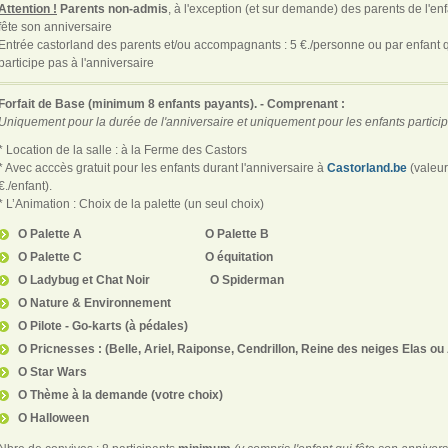
Attention !
Parents non-admis
, à l'exception (et sur demande) des parents de l'enf
fête son anniversaire
Entrée castorland des parents et/ou accompagnants : 5 €./personne ou par enfant 
participe pas à l'anniversaire
Forfait de Base (minimum 8 enfants payants). - Comprenant :
Uniquement pour la durée de l'anniversaire et uniquement pour les enfants partici
* Location de la salle : à la Ferme des Castors
* Avec acccès gratuit pour les enfants durant l'anniversaire à
Castorland.be
(valeur
€./enfant).
* L’Animation : Choix de la palette (un seul choix)
O Palette A O Palette B
O Palette C O équitation
O Ladybug et Chat Noir O Spiderman
O Nature & Environnement
O Pilote - Go-karts (à pédales)
O
Pricnesses : (Belle, Ariel, Raiponse, Cendrillon, Reine des neiges Elas ou
O
Star Wars
O Thème à la demande (votre choix)
O Halloween