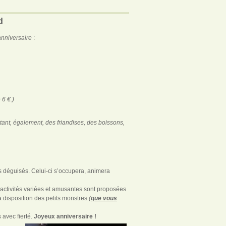
d
anniversaire
:
 6 €.)
tant, également, des friandises, des boissons,
rs déguisés. Celui-ci s’occupera, animera
 activités variées et amusantes sont proposées
a disposition des petits monstres
(
que vous
s avec fierté.
Joyeux a
nniversaire !