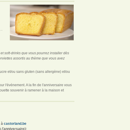
n…
et soft-drinks que vous pourrez installer dès
serviettes assortis au thème que vous avez
ucre et/ou sans gluten (sans allergène) et/ou
ur l'événement. A la fin de l'anniversaire vous
Chouette souvenir à ramener à la maison et
t à
castorland.be
l'anniversaire);