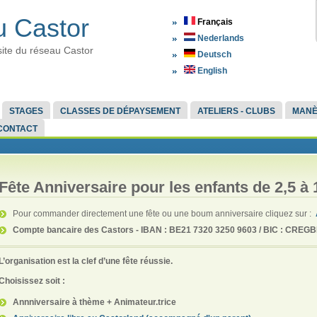
 Castor
Français
Nederlands
site du réseau Castor
Deutsch
English
STAGES
CLASSES DE DÉPAYSEMENT
ATELIERS - CLUBS
MAN
CONTACT
Fête Anniversaire pour les enfants de 2,5 à 
Pour commander directement une fête ou une boum anniversaire cliquez sur :
Compte bancaire des Castors - IBAN : BE21 7320 3250 9603 / BIC : CRE
L’organisation est la cl
ef d’une fête réussie.
Choisissez soit :
Annniversaire à thème + Animateur.trice