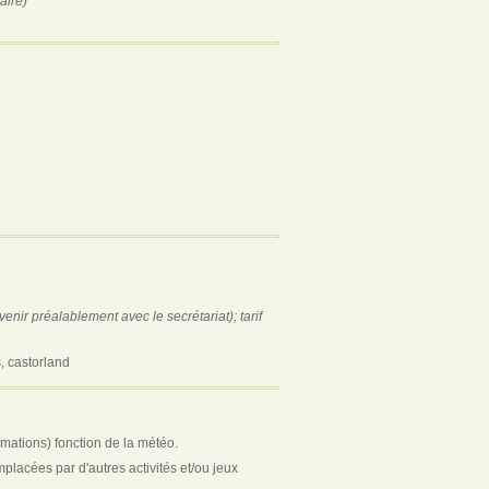
aire)
enir préalablement avec le secrétariat); tarif
s, castorland
imations) fonction de la météo.
emplacées par d'autres activités et/ou jeux