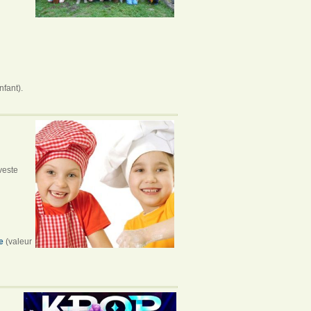
nfant).
veste
e
(valeur