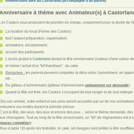
Anniversaire libre au Castorland (accompagné d'un parent)
Anniversaire à thème avec Animateur(s) à Castorlan
Les Castors vous proposent de prendre en charge,
uniquement pour la durée de l'
La location du local (Ferme des Castors)
tout l’aspect préparation, organisation;
animations, encadrement;
accueil des participants;
L'accès gratuit à
Castorland
durant la fête anniversaire
(cadeau d'une valeur de
et même l’achat d'un "kit friandises" : du cake
Remarque :
les parents peuvent compléter la déco et/ou l'assortiment, en appor
etc...
Du gâteau d’anniversaire
(gâteau d'anniversaire
uniquement sur demande
);
Quand la fête est finie, les Castors s’occupent de tout ranger et de tout nettoyer.
Dès son arrivée, votre enfant et ses amis seront accueillis par un de nos animateu
entourera vos invités durant la période prévue.
C’est la fête, des jeux, des jeux et encore des jeux… selon le thème demandé, des
aux chenapans. Tout au long de la fête anniversaire, un "kit" de mignardises est à l
pouvez compléter)
Tous à table ! Et après les festivités, le cake, les bougies sont prêtes à être soufflée