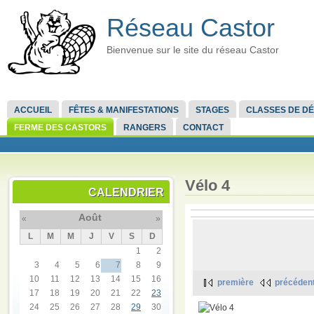
Réseau Castor
Bienvenue sur le site du réseau Castor
ACCUEIL
FÊTES & MANIFESTATIONS
STAGES
CLASSES DE D
FERME DES CASTORS
RANGERS
CONTACT
Vélo 4
CALENDRIER
Août
«
»
L
M
M
J
V
S
D
1
2
3
4
5
6
7
8
9
10
11
12
13
14
15
16
première
précéden
17
18
19
20
21
22
23
24
25
26
27
28
29
30