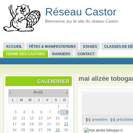
Réseau Castor
Bienvenue sur le site du réseau Castor
ACCUEIL
FÊTES & MANIFESTATIONS
STAGES
CLASSES DE D
FERME DES CASTORS
RANGERS
CONTACT
mai alizée toboga
CALENDRIER
Août
«
»
L
M
M
J
V
S
D
1
2
3
4
5
6
7
8
9
10
11
12
13
14
15
16
première
précéden
17
18
19
20
21
22
23
24
25
26
27
28
29
30