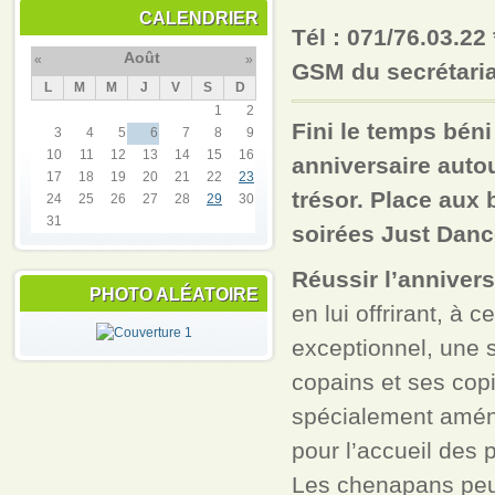
CALENDRIER
Tél : 071/76.03.22
Août
«
»
GSM du secrétaria
L
M
M
J
V
S
D
1
2
Fini le temps béni
3
4
5
6
7
8
9
10
11
12
13
14
15
16
anniversaire auto
17
18
19
20
21
22
23
trésor. Place aux
24
25
26
27
28
29
30
31
soirées Just Danc
Réussir l’annivers
PHOTO ALÉATOIRE
en lui offrirant, à 
exceptionnel, une 
copains et ses cop
spécialement amén
pour l’accueil des p
Les chenapans peuv