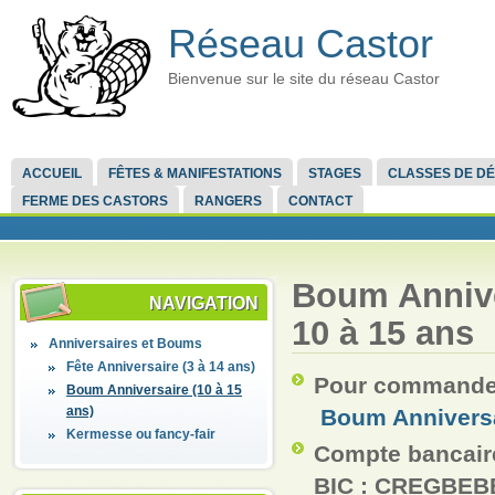
Réseau Castor
Bienvenue sur le site du réseau Castor
ACCUEIL
FÊTES & MANIFESTATIONS
STAGES
CLASSES DE D
FERME DES CASTORS
RANGERS
CONTACT
Boum Annive
NAVIGATION
10 à 15 ans
Anniversaires et Boums
Fête Anniversaire (3 à 14 ans)
Pour commander 
Boum Anniversaire (10 à 15
ans)
Boum Annivers
Kermesse ou fancy-fair
Compte bancaire
BIC : CREGBEB