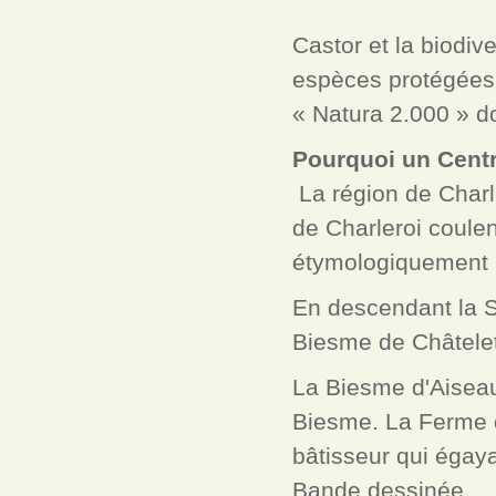
Castor et la biodiv
espèces protégées,
« Natura 2.000 » d
Pourquoi un Centre
La région de Charl
de Charleroi coulen
étymologiquement l
En descendant la S
Biesme de Châtelet
La Biesme d'Aisea
Biesme. La Ferme 
bâtisseur qui égaya
Bande dessinée.