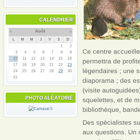
CALENDRIER
Août
«
»
L
M
M
J
V
S
D
1
2
Ce centre accueille
3
4
5
6
7
8
9
10
11
12
13
14
15
16
permettra de profi
17
18
19
20
21
22
23
légendaires ; une s
24
25
26
27
28
29
30
31
diaporama ; des esp
(visite autoguidées
PHOTO ALÉATOIRE
squelettes, et de m
bibliothèque, band
Des spécialistes su
aux questions. Un 