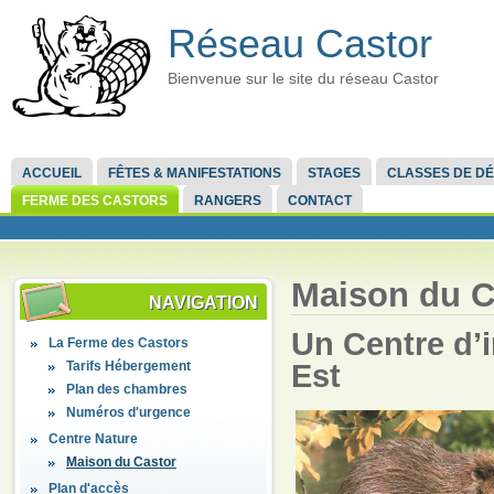
Réseau Castor
Bienvenue sur le site du réseau Castor
ACCUEIL
FÊTES & MANIFESTATIONS
STAGES
CLASSES DE D
FERME DES CASTORS
RANGERS
CONTACT
Maison du C
NAVIGATION
Un Centre d’
La Ferme des Castors
Tarifs Hébergement
Est
Plan des chambres
Numéros d'urgence
Centre Nature
Maison du Castor
Plan d'accès