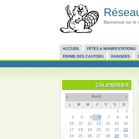
Réseau
Bienvenue sur le 
ACCUEIL
FÊTES & MANIFESTATIONS
FERME DES CASTORS
RANGERS
CALENDRIER
Août
«
»
L
M
M
J
V
S
D
1
2
3
4
5
6
7
8
9
10
11
12
13
14
15
16
17
18
19
20
21
22
23
24
25
26
27
28
29
30