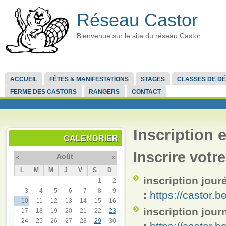
Réseau Castor
Bienvenue sur le site du réseau Castor
ACCUEIL
FÊTES & MANIFESTATIONS
STAGES
CLASSES DE D
FERME DES CASTORS
RANGERS
CONTACT
Inscription 
CALENDRIER
Inscrire votre
Août
«
»
L
M
M
J
V
S
D
inscription jou
1
2
3
4
5
6
7
8
9
:
https://castor.
10
11
12
13
14
15
16
inscription jou
17
18
19
20
21
22
23
24
25
26
27
28
29
30