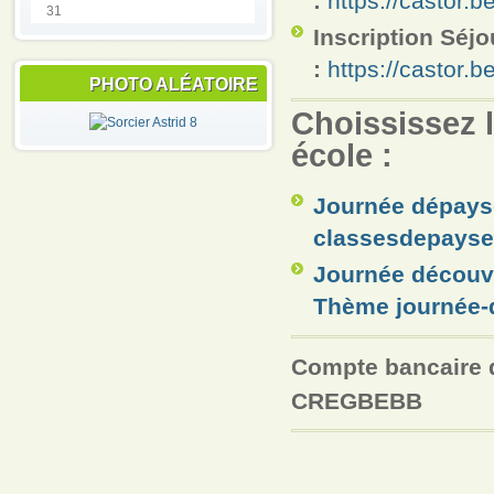
:
https://castor
31
Inscription Séjo
:
https://castor
PHOTO ALÉATOIRE
Choississez l
école :
Journée dépay
classesdepayse
Journée découv
Thème journée-
Compte bancaire d
CREGBEBB