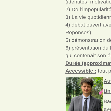
(identités, motivati
2) De l’impopularit
3) La vie quotidien
4) débat ouvert ave
Réponses)
5) démonstration d
6) présentation du 
qui contenait son 
Durée (approximat
Accessible :
tout p
Au
Un
Bac
ave