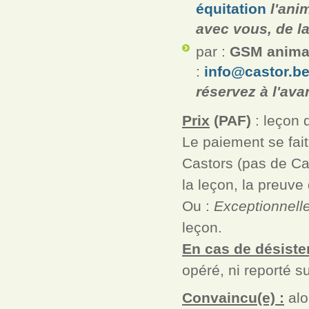
équitation
l'ani
avec vous, de la
par :
GSM animat
:
info@castor.b
réservez à l'ava
Prix
(PAF)
: leçon 
Le paiement se fait
Castors (pas de C
la leçon, la preuve
Ou :
Exceptionnell
leçon.
En cas de désiste
opéré, ni reporté su
Convaincu(e) :
alo