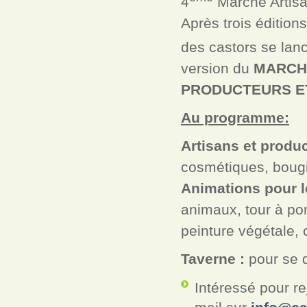
4
Marché Artisa
Après trois édition
des castors se lan
version du
MARCH
PRODUCTEURS E
Au programme:
Artisans et produc
cosmétiques, bougi
Animations pour l
animaux, tour à po
peinture végétale
Taverne :
pour se dé
Intéressé pour re