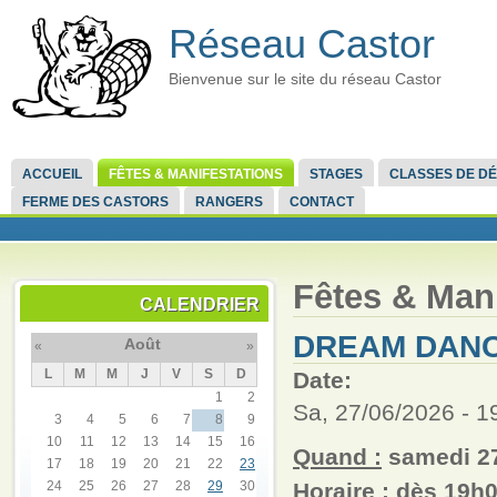
Réseau Castor
Bienvenue sur le site du réseau Castor
ACCUEIL
FÊTES & MANIFESTATIONS
STAGES
CLASSES DE D
FERME DES CASTORS
RANGERS
CONTACT
Fêtes & Mani
CALENDRIER
DREAM DANC
Août
«
»
L
M
M
J
V
S
D
Date:
1
2
Sa, 27/06/2026 -
1
3
4
5
6
7
8
9
10
11
12
13
14
15
16
Quand :
samedi 27
17
18
19
20
21
22
23
24
25
26
27
28
29
30
Horaire :
dès 19h0