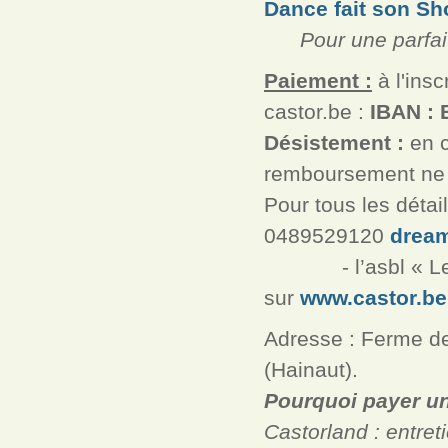
Dance fait son S
Pour une parfaite 
Paiement :
à l'ins
castor.be :
IBAN : 
Désistement :
en c
remboursement ne 
Pour tous les déta
0489529120
drea
- l’asbl « Les 
sur
www.castor.be
Adresse : Ferme d
(Hainaut).
Pourquoi payer un 
Castorland : entreti