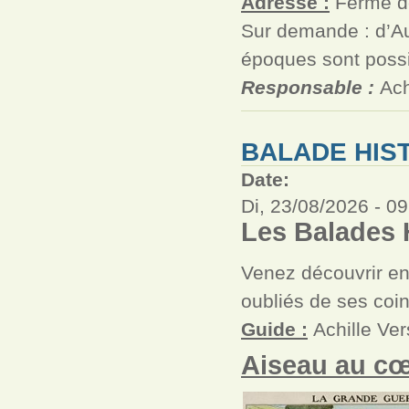
Adresse :
Ferme de
Sur demande : d’Au
époques sont possi
Responsable :
Ach
BALADE HIS
Date:
Di, 23/08/2026 -
09
Les Balades H
Venez découvrir en 
oubliés de ses coin
Guide :
Achille Ve
Aiseau au cœ