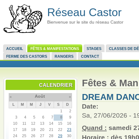
Réseau Castor
Bienvenue sur le site du réseau Castor
ACCUEIL
FÊTES & MANIFESTATIONS
STAGES
CLASSES DE D
FERME DES CASTORS
RANGERS
CONTACT
Fêtes & Mani
CALENDRIER
DREAM DANC
Août
«
»
L
M
M
J
V
S
D
Date:
1
2
Sa, 27/06/2026 -
1
3
4
5
6
7
8
9
10
11
12
13
14
15
16
Quand :
samedi 27
17
18
19
20
21
22
23
24
25
26
27
28
29
30
Horaire :
dès 19h0