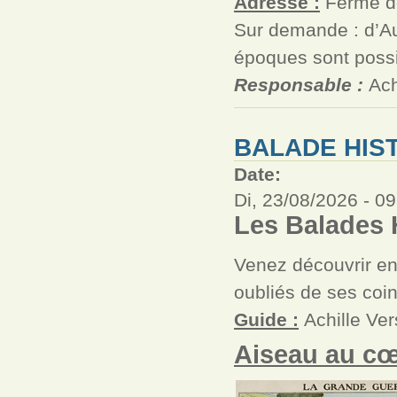
Adresse :
Ferme de
Sur demande : d’Au
époques sont possi
Responsable :
Ach
BALADE HIS
Date:
Di, 23/08/2026 -
09
Les Balades H
Venez découvrir en 
oubliés de ses coin
Guide :
Achille Ve
Aiseau au cœ