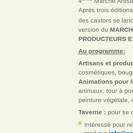
4
Marché Artisa
Après trois édition
des castors se lan
version du
MARCH
PRODUCTEURS E
Au programme:
Artisans et produc
cosmétiques, bougi
Animations pour l
animaux, tour à po
peinture végétale
Taverne :
pour se dé
Intéressé pour re