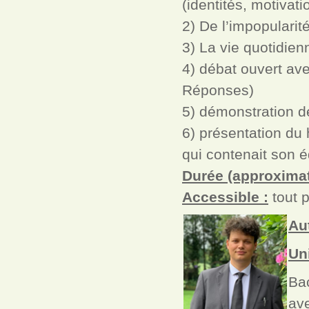
(identités, motivati
2) De l’impopularit
3) La vie quotidien
4) débat ouvert ave
Réponses)
5) démonstration d
6) présentation du 
qui contenait son 
Durée (approximat
Accessible :
tout p
Au
Un
Bac
ave