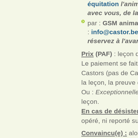
équitation
l'ani
avec vous, de la
par :
GSM animat
:
info@castor.b
réservez à l'ava
Prix
(PAF)
: leçon 
Le paiement se fait
Castors (pas de C
la leçon, la preuve
Ou :
Exceptionnell
leçon.
En cas de désiste
opéré, ni reporté su
Convaincu(e) :
alo