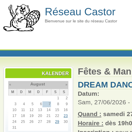
Réseau Castor
Bienvenue sur le site du réseau Castor
Fêtes & Mani
KALENDER
DREAM DANC
August
«
»
M
D
M
D
F
S
S
Datum:
1
2
Sam, 27/06/2026 -
3
4
5
6
7
8
9
10
11
12
13
14
15
16
Quand :
samedi 27
17
18
19
20
21
22
23
24
25
26
27
28
29
30
Horaire :
dès 19h0
31