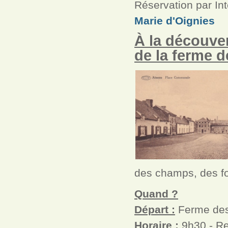
Réservation par Int
Marie d'Oignies
À la découver
de la ferme d
des champs, des fo
Quand ?
Départ :
Ferme des
Horaire :
9h30 - Re