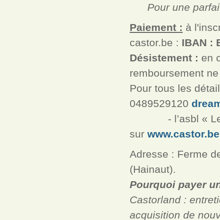
Pour une parfaite 
Paiement :
à l'ins
castor.be :
IBAN : 
Désistement :
en c
remboursement ne 
Pour tous les déta
0489529120
drea
- l’asbl « Les 
sur
www.castor.be
Adresse : Ferme d
(Hainaut).
Pourquoi payer un 
Castorland : entreti
acquisition de nou