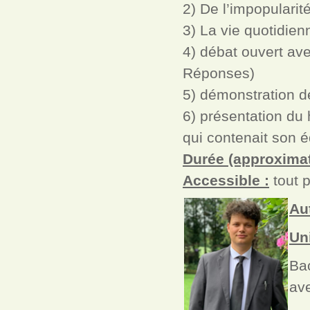
2) De l’impopularit
3) La vie quotidien
4) débat ouvert ave
Réponses)
5) démonstration d
6) présentation du 
qui contenait son 
Durée (approximat
Accessible :
tout p
Au
Un
Bac
ave