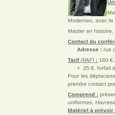
Un
Mas
Modernes, avec la 
Master en histoire, 
Contact du confér
Adresse :
rue 
Tarif
(PAF)
:
160 €.
+ 25 €. forfait d
Pour les déplaceme
prendre contact pou
Comprend :
présen
uniformes, Havresa
Matériel à prévoir 