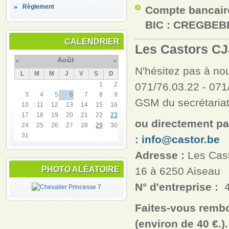
Règlement
Compte bancaire
BIC : CREGBEB
CALENDRIER
Les Castors C
Août
«
»
N'hésitez pas à no
L
M
M
J
V
S
D
1
2
071/76.03.22 -
071
3
4
5
6
7
8
9
GSM du secrétariat
10
11
12
13
14
15
16
17
18
19
20
21
22
23
ou directement par
24
25
26
27
28
29
30
31
:
info@castor.be
Adresse :
Les Cast
PHOTO ALÉATOIRE
16 à 6250 Aiseau
N° d'entreprise :
42
Faites-vous rembou
(environ de 40 €.).