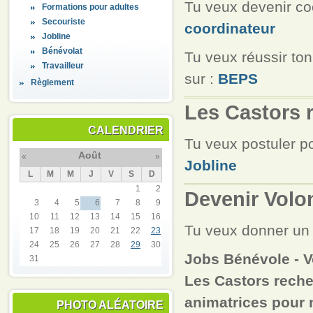
Tu veux devenir coo
Formations pour adultes
Secouriste
coordinateur
Jobline
Bénévolat
Tu veux réussir to
Travailleur
sur :
BEPS
Règlement
Les Castors 
CALENDRIER
Tu veux postuler po
Août
«
»
Jobline
L
M
M
J
V
S
D
1
2
Devenir Volon
3
4
5
6
7
8
9
10
11
12
13
14
15
16
Tu veux donner un 
17
18
19
20
21
22
23
24
25
26
27
28
29
30
Jobs Bénévole - V
31
Les Castors reche
animatrices pour 
PHOTO ALÉATOIRE