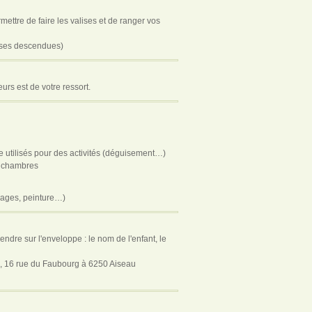
ettre de faire les valises et de ranger vos
lises descendues)
rs est de votre ressort.
tre utilisés pour des activités (déguisement…)
es chambres
colages, peinture…)
endre sur l'enveloppe : le nom de l'enfant, le
rs, 16 rue du Faubourg à 6250 Aiseau