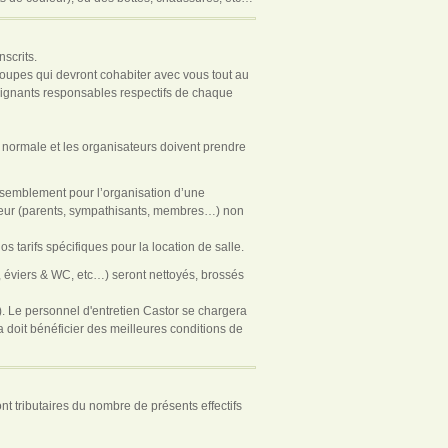
scrits.
groupes qui devront cohabiter avec vous tout au
seignants responsables respectifs de chaque
on normale et les organisateurs doivent prendre
rassemblement pour l’organisation d’une
térieur (parents, sympathisants, membres…) non
s tarifs spécifiques pour la location de salle.
s, éviers & WC, etc…) seront nettoyés, brossés
..). Le personnel d'entretien Castor se chargera
 doit bénéficier des meilleures conditions de
nt tributaires du nombre de présents effectifs