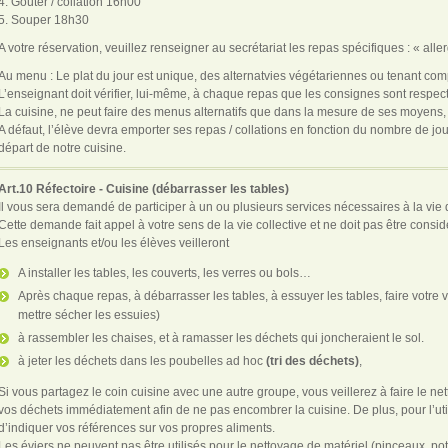
4. Goûter / collation 16h00
5. Souper 18h30
A votre réservation, veuillez renseigner au secrétariat les repas spécifiques : « allerg
Au menu : Le plat du jour est unique, des alternatvies végétariennes ou tenant comp
L’enseignant doit vérifier, lui-même, à chaque repas que les consignes sont respec
La cuisine, ne peut faire des menus alternatifs que dans la mesure de ses moyens,
A défaut, l’élève devra emporter ses repas / collations en fonction du nombre de jour
départ de notre cuisine.
Art.10 Réfectoire - Cuisine (débarrasser les tables)
Il vous sera demandé de participer à un ou plusieurs services nécessaires à la vie
Cette demande fait appel à votre sens de la vie collective et ne doit pas être cons
Les enseignants et/ou les élèves veilleront
A installer les tables, les couverts, les verres ou bols…
Après chaque repas, à débarrasser les tables, à essuyer les tables, faire votre va
mettre sécher les essuies)
à rassembler les chaises, et à ramasser les déchets qui joncheraient le sol.
à jeter les déchets dans les poubelles ad hoc
(tri des déchets)
,
Si vous partagez le coin cuisine avec une autre groupe, vous veillerez à faire le ne
vos déchets immédiatement afin de ne pas encombrer la cuisine. De plus, pour l’utili
d’indiquer vos références sur vos propres aliments.
Les éviers ne peuvent pas être utilisés pour le nettoyage de matériel (pinceaux, po