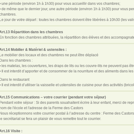
• une période (environ 1h à 1h30) pour vous accueillir dans vos chambres;
• de même que le dernier jour, une autre période (environ 1h à 1h30) pour vous perm
chambres.
Le jour de votre départ : toutes les chambres doivent être libérées à 10h30 (les va
Art.13 Répartition dans les chambres
En fonction des chambres attribuées, la répartition des élèves et des accompagnateu
Art.14 Mobilier & Matériel & ustensiles :
Le mobilier des locaux et des chambres ne peut être déplacé
Dans les chambres :
• les matelas, les couvertures, les draps de lits ou les couvre-lits ne peuvent pas ê
• Il est interdit d’apporter et de consommer de la nourriture et des aliments dans l
Dans le restaurant
• Il est interdit d’utiliser la vaisselle et ustensiles de cuisine pour des activités (bri
Art.15 Communications – votre courrier (pendant votre séjour)
Pendant votre séjour : Si des parents souahaitent écrire à leur enfant, merci de repr
nom de l'école et l'adresse de la Ferme des Castors
Nous réceptionnons votre courrier postal à l’adresse du centre : Ferme des Casto
le secrétariat se fera un plaisir de vous remettre tout le courrier.
Art.16 Visite :