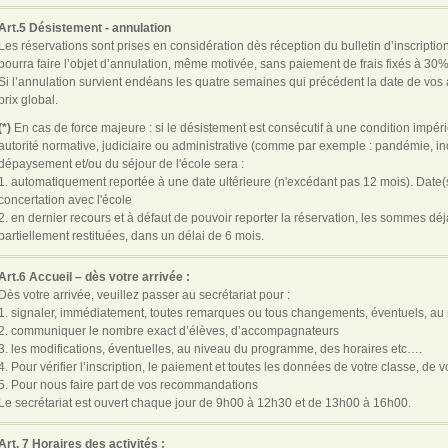
Art.5 Désistement - annulation
Les réservations sont prises en considération dès réception du bulletin d’inscriptio
pourra faire l’objet d’annulation, même motivée, sans paiement de frais fixés à 30%
Si l’annulation survient endéans les quatre semaines qui précédent la date de vos ac
prix global.
(*)
En cas de force majeure : si le désistement est consécutif à une condition impér
autorité normative, judiciaire ou administrative (comme par exemple : pandémie, inon
dépaysement et/ou du séjour de l'école sera :
1. automatiquement reportée à une date ultérieure (n'excédant pas 12 mois). Date(s
concertation avec l'école
2. en dernier recours et à défaut de pouvoir reporter la réservation, les sommes d
partiellement restituées, dans un délai de 6 mois.
Art.6 Accueil – dès votre arrivée :
Dès votre arrivée, veuillez passer au secrétariat pour :
1. signaler, immédiatement, toutes remarques ou tous changements, éventuels, au 
2. communiquer le nombre exact d’élèves, d’accompagnateurs
3. les modifications, éventuelles, au niveau du programme, des horaires etc….
4. Pour vérifier l’inscription, le paiement et toutes les données de votre classe, de
5. Pour nous faire part de vos recommandations
Le secrétariat est ouvert chaque jour de 9h00 à 12h30 et de 13h00 à 16h00.
Art. 7 Horaires des activités :