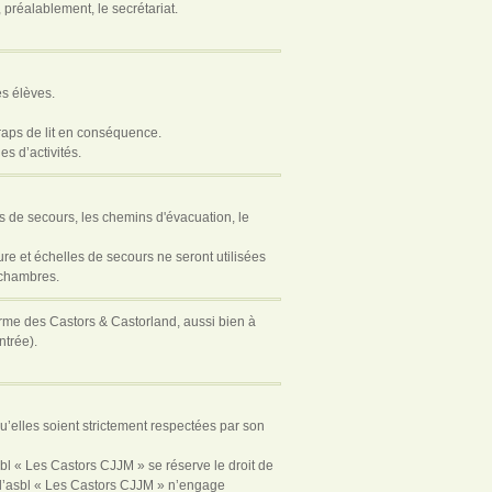
 préalablement, le secrétariat.
s élèves.
raps de lit en conséquence.
s d’activités.
ies de secours, les chemins d'évacuation, le
re et échelles de secours ne seront utilisées
 chambres.
erme des Castors & Castorland, aussi bien à
ntrée).
u’elles soient strictement respectées par son
sbl « Les Castors CJJM » se réserve le droit de
, l’asbl « Les Castors CJJM » n’engage