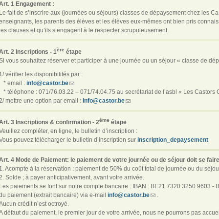
Art. 1 Engagement :
Le fait de s’inscrire aux (journées ou séjours) classes de dépaysement chez les Casto
enseignants, les parents des élèves et les élèves eux-mêmes ont bien pris connais
les clauses et qu’ils s’engagent à le respecter scrupuleusement.
ère
Art. 2 Inscriptions - 1
étape
Si vous souhaitez réserver et participer à une journée ou un séjour « classe de d
1/ vérifier les disponibilités par :
* email :
info@castor.be
* téléphone : 071/76.03.22 – 071/74.04.75 au secrétariat de l’asbl « Les Castors
2/ mettre une option par email :
info@castor.be
ème
Art. 3 Inscriptions & confirmation - 2
étape
Veuillez compléter, en ligne, le bulletin d’inscription :
Vous pouvez télécharger le bulletin d’inscription sur
inscription_depaysement
Art. 4 Mode de Paiement: le paiement de votre journée ou de séjour doit se faire
1. Acompte à la réservation : paiement de 50% du coût total de journée ou du séjour, 
2. Solde ; à payer anticipativement, avant votre arrivée.
Les paiements se font sur notre compte bancaire : IBAN : BE21 7320 3250 9603 -
du paiement (extrait bancaire) via e-mail
info@castor.be
.
Aucun crédit n’est octroyé.
A défaut du paiement, le premier jour de votre arrivée, nous ne pourrons pas accueil