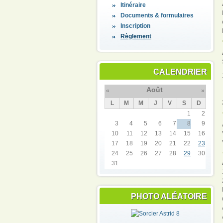
Itinéraire
Documents & formulaires
Inscription
Règlement
CALENDRIER
Août
«
»
L
M
M
J
V
S
D
1
2
3
4
5
6
7
8
9
10
11
12
13
14
15
16
17
18
19
20
21
22
23
24
25
26
27
28
29
30
31
PHOTO ALÉATOIRE