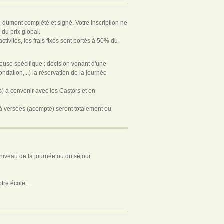
n dûment complété et signé. Votre inscription ne
 du prix global.
tivités, les frais fixés sont portés à 50% du
ieuse spécifique : décision venant d'une
dation,...) la réservation de la journée
) à convenir avec les Castors et en
éjà versées (acompte) seront totalement ou
niveau de la journée ou du séjour
 votre école…