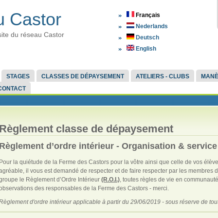
 Castor
Français
Nederlands
site du réseau Castor
Deutsch
English
STAGES
CLASSES DE DÉPAYSEMENT
ATELIERS - CLUBS
MAN
CONTACT
Règlement classe de dépaysement
Règlement d’ordre intérieur -
Organisation & service
Pour la quiétude de la Ferme des Castors pour la vôtre ainsi que celle de vos élèv
agréable, il vous est demandé de respecter et de faire respecter par les membres d
groupe le Règlement d’Ordre Intérieur
(R.O.I.)
, toutes règles de vie en communaut
observations des responsables de la Ferme des Castors - merci.
Règlement d'ordre intérieur applicable à partir du 29/06/2019 - sous réserve de tout