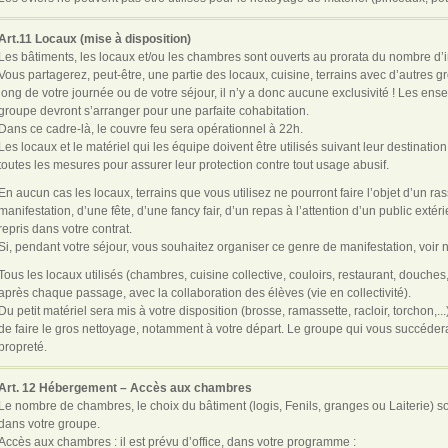
Art.11 Locaux (mise à disposition)
Les bâtiments, les locaux et/ou les chambres sont ouverts au prorata du nombre d’in
Vous partagerez, peut-être, une partie des locaux, cuisine, terrains avec d’autres 
long de votre journée ou de votre séjour, il n’y a donc aucune exclusivité ! Les en
groupe devront s’arranger pour une parfaite cohabitation.
Dans ce cadre-là, le couvre feu sera opérationnel à 22h.
Les locaux et le matériel qui les équipe doivent être utilisés suivant leur destinati
toutes les mesures pour assurer leur protection contre tout usage abusif.
En aucun cas les locaux, terrains que vous utilisez ne pourront faire l’objet d’un 
manifestation, d’une fête, d’une fancy fair, d’un repas à l’attention d’un public ex
repris dans votre contrat.
Si, pendant votre séjour, vous souhaitez organiser ce genre de manifestation, voir no
Tous les locaux utilisés (chambres, cuisine collective, couloirs, restaurant, douche
après chaque passage, avec la collaboration des élèves (vie en collectivité).
Du petit matériel sera mis à votre disposition (brosse, ramassette, racloir, torchon,.
de faire le gros nettoyage, notamment à votre départ. Le groupe qui vous succédera
propreté.
Art. 12 Hébergement – Accès aux chambres
Le nombre de chambres, le choix du bâtiment (logis, Fenils, granges ou Laiterie) so
dans votre groupe.
Accès aux chambres : il est prévu d’office, dans votre programme :