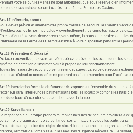
Pendant votre séjour, les visites ne sont autorisées, que sous réserve d’en informer,
Les repas et/ou nuitées seront facturés au tarif de la Ferme des Castors.
Art. 17 Infirmerie, santé :
Vous devez prévoir et amener votre propre trousse de secours, les médicaments de
N’oubliez pas les fiches médicales + éventuellement : les vignettes mutuelles etc....
En cas d’énurésie vous devez prévoir, vous même, la housse de protection et les d
L’infirmerie de la Ferme des Castors est mise à votre disposition pendant les période
Art.18 Prévention & Sécurité
De façon préventive, dès votre arrivée repérez le dévidoir, les extincteurs, les sort
système de détection et informez-vous à propos de leur fonctionnement.
Toutes les issues de secours doivent rester dégagées. La sortie de secours extérieu
qu’en cas d’absolue nécessité et ne pourront pas être empruntés pour l’accès aux
Art.19 Interdiction formelle de fumer et de vapoter
sur l'ensemble du site de la f
l'extérieur qu'à l'intérieur des bâtimentsdans tous les locaux (y compris les halls d’e
Les détecteurs d’incendie se déclenchent avec la fumée..
Art.20 Surveillance :
Le responsable du groupe prendra toutes les mesures de sécurité et veillera à ce q
personnel d’organisation de surveillance, ses animateurs et tous les participants.
En cas de transgression des règles de sécurité et de carence de l’organisateur, l’a
prendre, aux frais de l’organisateur, les mesures d’urgence nécessaire. Ce faisant