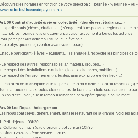
Découvrez les horaires en fonction de votre sélection : « journée - ½ journée » ou « 
www.castor.be/classesdepaysements
Art. 08 Contrat d’activité & vie en collectivité : (des élèves, étudiants,…)
Les participants (élèves, étudiants,…) s’engagent à respecter le règlement du centre,
matériel, les horaires, et s’engagent à participer activement à toutes les activités.
Pour participer aux activités il faut que l’élève soit :
• apte physiquement (à vérifier avant votre départ)
Chaque participant (élèves – étudiants,…) s’engage à respecter les principes de t
:
• Le respect des autres (responsables, animateurs, groupes…)
• Le respect des installations (sanitaires, locaux, chambres, mobilier…)
• Le respect de l’environnement (arbustes, animaux, propreté des lieux…)
Le maintien de la discipline et le respect du contrat d’activité sont du ressort de(s) 
Tout manquement aux règles élémentaires de bonne conduite sera sanctionné par le
En cas d’exclusion, aucun remboursement ne sera opéré quelque soit le motif.
Art. 09 Les Repas - hébergement :
Les repas sont servis, généralement, dans le restaurant de la grange. Voici les horai
1. Petit déjeuner 08h30
2. Collation du matin (eau grenadine petit encas) 10h30
3. Dîner 12h30 Si 2ème service : 13h15