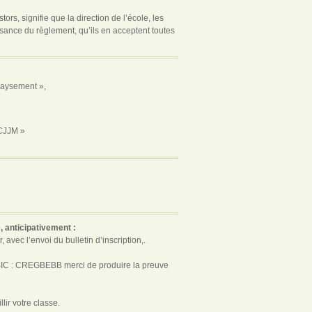
rs, signifie que la direction de l’école, les
sance du règlement, qu’ils en acceptent toutes
épaysement »,
 CJJM »
, anticipativement :
avec l’envoi du bulletin d’inscription,.
 BIC : CREGBEBB merci de produire la preuve
lir votre classe.