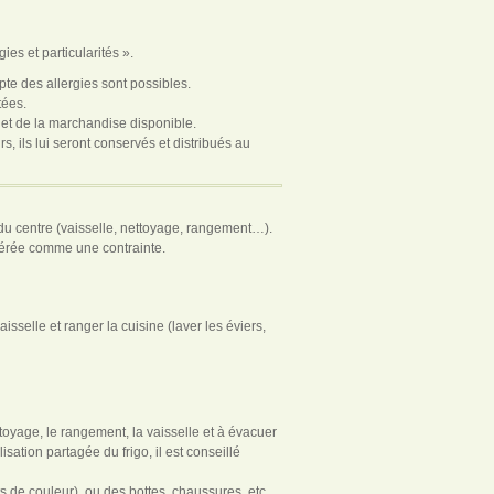
ies et particularités ».
te des allergies sont possibles.
tées.
 et de la marchandise disponible.
s, ils lui seront conservés et distribués au
 du centre (vaisselle, nettoyage, rangement…).
idérée comme une contrainte.
isselle et ranger la cuisine (laver les éviers,
ttoyage, le rangement, la vaisselle et à évacuer
sation partagée du frigo, il est conseillé
ts de couleur), ou des bottes, chaussures, etc…