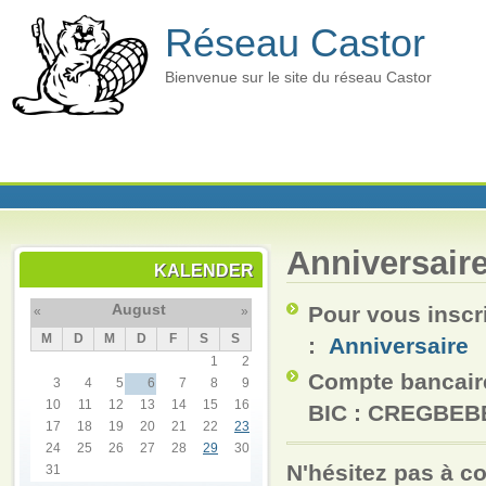
Réseau Castor
Bienvenue sur le site du réseau Castor
Anniversair
KALENDER
August
Pour vous inscr
«
»
M
D
M
D
F
S
S
:
Anniversaire
1
2
Compte bancaire
3
4
5
6
7
8
9
10
11
12
13
14
15
16
BIC : CREGBEB
17
18
19
20
21
22
23
24
25
26
27
28
29
30
N'hésitez pas à c
31